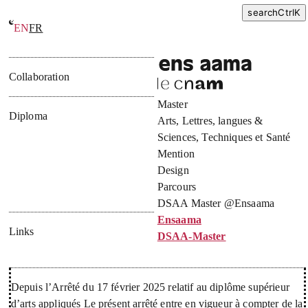
search
Ctrl
K
EN
FR
Ensaama · DSAA valant grade master
Collaboration
Master
Diploma
Arts, Lettres, langues &
Sciences, Techniques et Santé
Mention
Design
Parcours
DSAA Master @Ensaama
Ensaama
Links
DSAA-Master
Depuis l’Arrêté du 17 février 2025 relatif au diplôme supérieur
d’arts appliqués Le présent arrêté entre en vigueur à compter de la