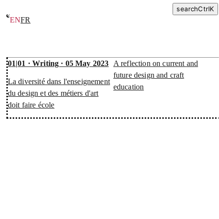
search
Ctrl
K
EN
FR
Writing
01|01 · Writing · 05 May 2023
A reflection on current and
future design and craft
La diversité dans l'enseignement
education
du design et des métiers d'art
doit faire école