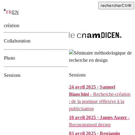
rechercher
Ctrl
K
FR
EN
Séminaire de méthodologie Pratiques de recherche en design et
création
Collaboration
Photo
Sessions
Sessions
24 avril 2025 · Samuel
Bianchini
- Recherche-création
: de la pratique réflexive à la
publicisation
10 avril 2025 · James Auger
-
Reconstrained design
03 avril 2025 · Benjamin