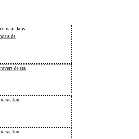
du Cnam dans
nçais de
travers de ses
nteraction
nteraction