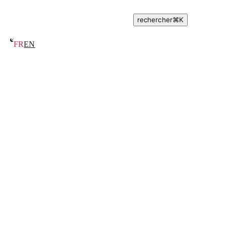
rechercher
⌘
K
FR
EN
Présentations