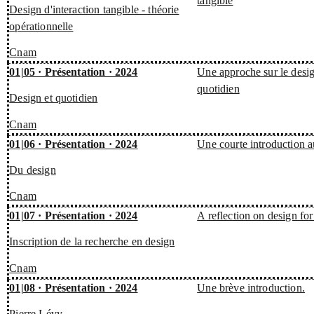
tangible
Design d'interaction tangible - théorie
opérationnelle
Cnam
01|05 · Présentation · 2024
Une approche sur le desi
quotidien
Design et quotidien
Cnam
01|06 · Présentation · 2024
Une courte introduction a
Du design
Cnam
01|07 · Présentation · 2024
A reflection on design fo
Inscription de la recherche en design
Cnam
01|08 · Présentation · 2024
Une brève introduction.
Pierre Lévy