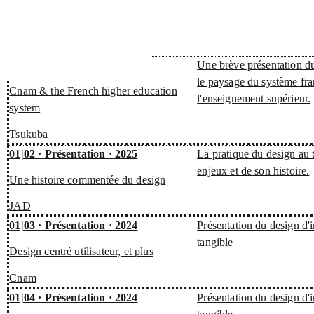
01|01 · Présentation · 2025
Une brève présentation 
le paysage du système fra
Cnam & the French higher education
l'enseignement supérieur.
system
Tsukuba
01|02 · Présentation · 2025
La pratique du design au 
enjeux et de son histoire.
Une histoire commentée du design
JAD
01|03 · Présentation · 2024
Présentation du design d'i
tangible
Design centré utilisateur, et plus
Cnam
01|04 · Présentation · 2024
Présentation du design d'i