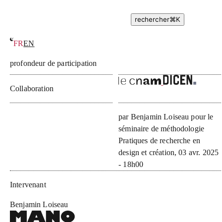
rechercher
⌘
K
FR
EN
Conception avec usagers en architecture : vers un indice de
profondeur de participation
Collaboration
par
Benjamin Loiseau
pour
le
séminaire de méthodologie
Pratiques de recherche en
design et création
, 03 avr. 2025
- 18h00
Intervenant
Benjamin Loiseau