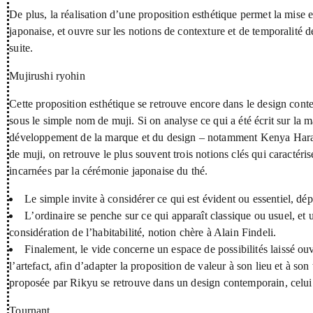
De plus, la réalisation d’une proposition esthétique permet la mise 
japonaise, et ouvre sur les notions de contexture et de temporalité 
suite.
Mujirushi ryohin
Cette proposition esthétique se retrouve encore dans le design c
sous le simple nom de muji. Si on analyse ce qui a été écrit sur la m
développement de la marque et du design – notamment Kenya Hara e
de muji, on retrouve le plus souvent trois notions clés qui caractér
incarnées par la cérémonie japonaise du thé.
Le simple invite à considérer ce qui est évident ou essentiel, dép
L’ordinaire se penche sur ce qui apparaît classique ou usuel, et u
considération de l’habitabilité, notion chère à Alain Findeli.
Finalement, le vide concerne un espace de possibilités laissé ouver
l’artefact, afin d’adapter la proposition de valeur à son lieu et à s
proposée par Rikyu se retrouve dans un design contemporain, celui d
Tournant