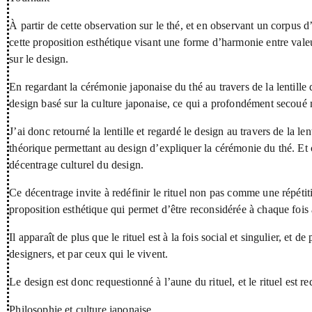
À partir de cette observation sur le thé, et en observant un corpus d
cette proposition esthétique visant une forme d’harmonie entre vale
sur le design.
En regardant la cérémonie japonaise du thé au travers de la lentill
design basé sur la culture japonaise, ce qui a profondément secoué 
J’ai donc retourné la lentille et regardé le design au travers de la le
théorique permettant au design d’expliquer la cérémonie du thé. Et 
décentrage culturel du design.
Ce décentrage invite à redéfinir le rituel non pas comme une répét
proposition esthétique qui permet d’être reconsidérée à chaque fois
Il apparaît de plus que le rituel est à la fois social et singulier, et d
designers, et par ceux qui le vivent.
Le design est donc requestionné à l’aune du rituel, et le rituel est r
Philosophie et culture japonaise