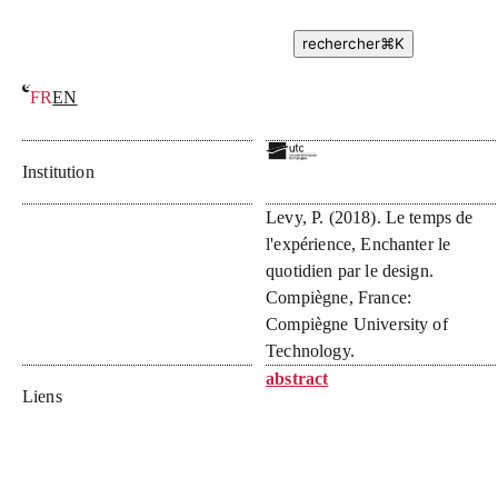
rechercher
⌘
K
FR
EN
Le temps de l’expérience, enchanter le quotidien par le design
Institution
Levy, P.
(
2018
).
Le temps de
l'expérience, Enchanter le
quotidien par le design
.
Compiègne, France:
Compiègne University of
Technology.
abstract
Liens