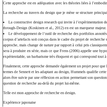
Cette approche est en adéquation avec les théories liées à l’embod
La recherche au travers du design que je mène se structure princip
La constructive design research qui invite à l’expérimentation d
through-Design (Koskinen et al., 2012) en est un marqueur majeur.
Le développement de l’outil de recherche des portfolios annotés
corpus d’artefacts soit conçus dans le cadre du projet de recherche so
approche, mais change de nature par rapport à celui pris classiquem
sera à produire en série, mais ce que Frens (2006) appelle une hy
expérientiable, un barbarisme très éloquent et qui correspond tout à 
Finalement, cette approche demande également un projet pour que le
termes de Sennett et les adaptant au design, Hummels qualifie cette
alors être suivie par une réflexion en action permettant son questio
question de recherche au-delà du projet lui-même.
Telle est mon approche de recherche en design.
Expérience japonaise