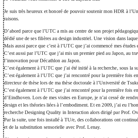
Je suis très heureux et honoré de pouvoir soutenir mon HDR à l’Un
raisons.
D’abord parce que l’UTC a mis au centre de son projet pédagogique
dédié une de ses filières au design industriel. Une vision dans laque
Mais aussi parce que c’est à l’UTC que j’ai commencé mes études 
C’est aussi par l’UTC que j’ai mis un premier pied au Japon, au tr
l’innovation pour Décathlon au Japon.
C’est également à l’UTC que j’ai été initié à la recherche, sous l
C’est également à l’UTC que j’ai rencontré pour la première fois e
directeur de thèse lors de ma thèse doctorale à l’Université de Ts
C’est également à l’UTC que j’ai rencontré pour la première fois e
d’Eindhoven. Lors de mes visites en Europe, je n’ai cessé de rendre
design et les théories liées à l’embodiment. Et en 2009, j’ai eu l’h
recherche Designing Quality in Interaction alors dirigé par Prof. O
Par la suite, une fois installé à TU/e, des collaborations ont contin
et de la substitution sensorielle avec Prof. Lenay.