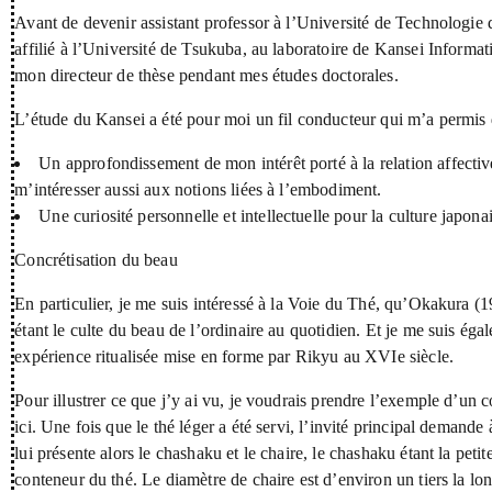
Avant de devenir assistant professor à l’Université de Technologie 
affilié à l’Université de Tsukuba, au laboratoire de Kansei Informat
mon directeur de thèse pendant mes études doctorales.
L’étude du Kansei a été pour moi un fil conducteur qui m’a permis
Un approfondissement de mon intérêt porté à la relation affect
m’intéresser aussi aux notions liées à l’embodiment.
Une curiosité personnelle et intellectuelle pour la culture japona
Concrétisation du beau
En particulier, je me suis intéressé à la Voie du Thé, qu’Okakura
étant le culte du beau de l’ordinaire au quotidien. Et je me suis éga
expérience ritualisée mise en forme par Rikyu au XVIe siècle.
Pour illustrer ce que j’y ai vu, je voudrais prendre l’exemple d’un
ici. Une fois que le thé léger a été servi, l’invité principal demande 
lui présente alors le chashaku et le chaire, le chashaku étant la petit
conteneur du thé. Le diamètre de chaire est d’environ un tiers la l