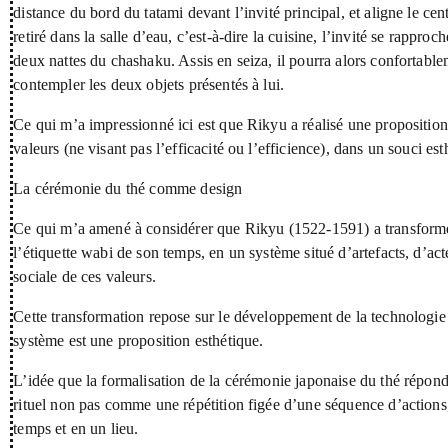
distance du bord du tatami devant l’invité principal, et aligne le ce
retiré dans la salle d’eau, c’est-à-dire la cuisine, l’invité se rappr
deux nattes du chashaku. Assis en seiza, il pourra alors confortabl
contempler les deux objets présentés à lui.
Ce qui m’a impressionné ici est que Rikyu a réalisé une propositio
valeurs (ne visant pas l’efficacité ou l’efficience), dans un souci est
La cérémonie du thé comme design
Ce qui m’a amené à considérer que Rikyu (1522-1591) a transformé
l’étiquette wabi de son temps, en un système situé d’artefacts, d’ac
sociale de ces valeurs.
Cette transformation repose sur le développement de la technologie
système est une proposition esthétique.
L’idée que la formalisation de la cérémonie japonaise du thé réponde
rituel non pas comme une répétition figée d’une séquence d’actions
temps et en un lieu.