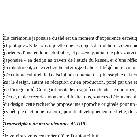
Résumé
La cérémonie japonaise du thé est un moment d’expérience esthétique
et pratiques. Elle nous rappelle que les objets du quotidien, cœur m
porteurs d’une éthique admirable, et passent pourtant le plus souve
japonaise » en design au travers de l’étude du kansei, et d’une réfl
l’embodiment, cette recherche interroge d’abord l’hégémonie culture
décentrage culturel de la discipline en prenant la philosophie et la
sur le design, autant en réception qu’en production, porté par une ét
de l’irrégularité. Ce regard invite le design à enchanter le quotidien, 
vécue, et de créer des moments d’inattendus, sources d’étonnement 
du design, cette recherche propose une approche originale pour un d
esthétique et éthique majeure, pour le développement de l’être, de sa 
Transcription de ma soutenance d’HDR
Je voudrais vous remercier d’être là aujourd’hui.