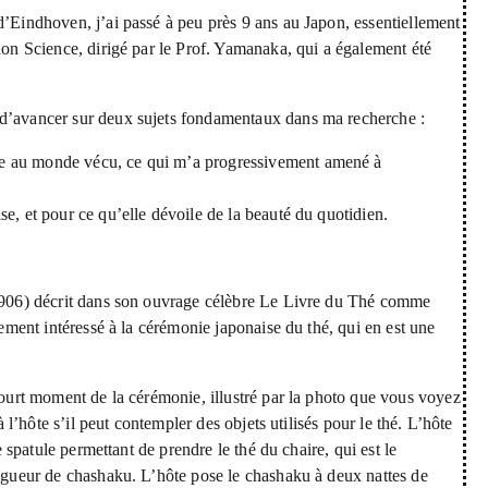
d’Eindhoven, j’ai passé à peu près 9 ans au Japon, essentiellement
ion Science, dirigé par le Prof. Yamanaka, qui a également été
 d’avancer sur deux sujets fondamentaux dans ma recherche :
ive au monde vécu, ce qui m’a progressivement amené à
ise, et pour ce qu’elle dévoile de la beauté du quotidien.
 (1906) décrit dans son ouvrage célèbre Le Livre du Thé comme
lement intéressé à la cérémonie japonaise du thé, qui en est une
 court moment de la cérémonie, illustré par la photo que vous voyez
à l’hôte s’il peut contempler des objets utilisés pour le thé. L’hôte
e spatule permettant de prendre le thé du chaire, qui est le
ongueur de chashaku. L’hôte pose le chashaku à deux nattes de