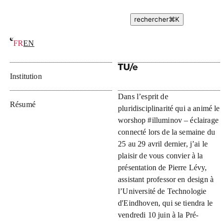
rechercher
⌘
K
FR
EN
Perspectives en design d’interaction
Institution
Dans l’esprit de
Résumé
pluridisciplinarité qui a animé le
worshop #illuminov – éclairage
connecté lors de la semaine du
25 au 29 avril dernier, j’ai le
plaisir de vous convier à la
présentation de Pierre Lévy,
assistant professor en design à
l’Université de Technologie
d'Eindhoven, qui se tiendra le
vendredi 10 juin à la Pré-